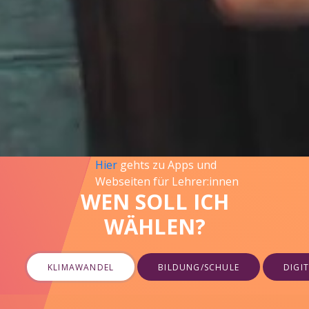
Wahlprogramme -
Hier
findest du komplette
Wahlprogramme vieler
Parteien.
Wahlen im
Untericht -
Hier
gehts zu Apps und
Webseiten für Lehrer:innen
WEN SOLL ICH
WÄHLEN?
KLIMAWANDEL
BILDUNG/SCHULE
DIGI